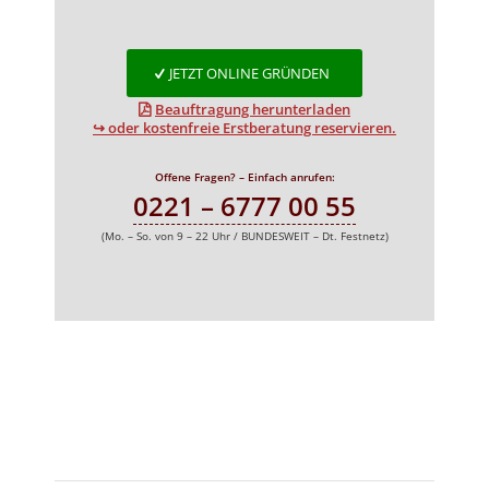
JETZT ONLINE GRÜNDEN
Beauftragung herunterladen
↪ oder kostenfreie Erstberatung reservieren.
Offene Fragen? – Einfach anrufen:
0221 – 6777 00 55
(Mo. – So. von 9 – 22 Uhr / BUNDESWEIT – Dt. Festnetz)
Ihr
Unternehmensrechtsteam