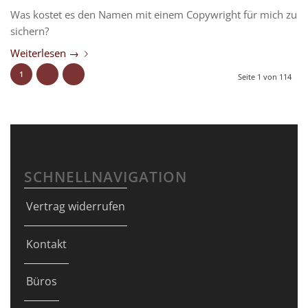
Was kostet es den Namen mit einem Copywright für mich zu
sichern?
Weiterlesen
→
1
Seite 1 von 114
SCHNELLNAVIGATION
Vertrag widerrufen
Kontakt
Büros