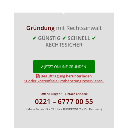
Gründung
mit Rechtsanwalt
✔
GÜNSTIG
✔
SCHNELL
✔
RECHTSSICHER
JETZT ONLINE GRÜNDEN
Beauftragung herunterladen
↪ oder kostenfreie Erstberatung reservieren.
Offene Fragen? – Einfach anrufen:
0221 – 6777 00 55
(Mo. – So. von 9 – 22 Uhr / BUNDESWEIT – Dt. Festnetz)