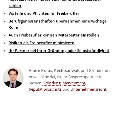
zahlen
Vorteile und Pflichten für Freiberufler
Berufsgenossenschaften übernehmen eine wichtige
Rolle
Auch Freiberufler können Mitarbeiter einstellen
Risiken als Freiberufler minimieren
Ihr Partner bei Ihrer Gründung oder Selbstständigkeit
Andre Kraus
,
Rechtsanwalt
und Gründer der
Anwaltskanzlei, ist Ihr Ansprechpartner in
Sachen
Gründung
,
Markenrecht
,
Reputationsschutz
und
Unternehmensrecht
.