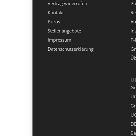
Vertrag widerrufen
Pr
Kontakt
Re
Büros
Au
Stellenangebote
In
Impressum
P-
Datenschutzerklärung
Gm
Üb
U
G
UG
G
UG
DE
Be