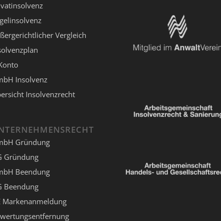
ivatinsolvenz
gelinsolvenz
ßergerichtlicher Vergleich
solvenzplan
Konto
bH Insolvenz
ersicht Insolvenzrecht
NTERNEHMENSRECHT
mbH Gründung
 Gründung
mbH Beendung
 Beendung
 Markenanmeldung
wertungsentfernung