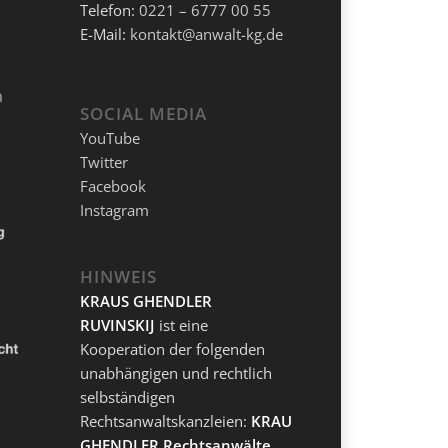
Telefon:
0221 – 6777 00 55
E-Mail:
kontakt@anwalt-kg.de
SOCIAL MEDIA
YouTube
Twitter
Facebook
Instagram
HINWEIS
KRAUS GHENDLER
RUVINSKIJ
ist eine
Kooperation der folgenden
unabhängigen und rechtlich
selbständigen
Rechtsanwaltskanzleien:
KRAUS
GHENDLER Rechtsanwälte