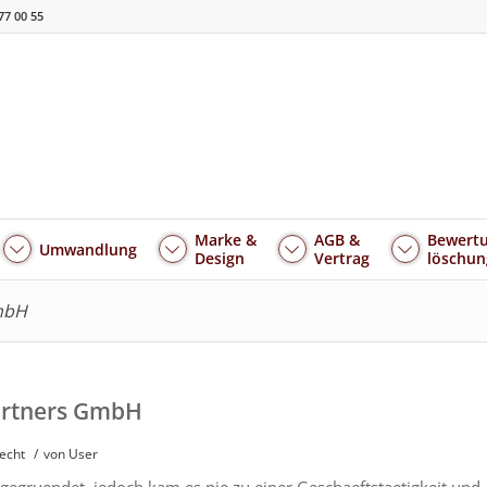
77 00 55
Marke &
AGB &
Bewertu
Umwandlung
Design
Vertrag
löschun
GmbH
Partners GmbH
recht
/
von User
gegruendet, jedoch kam es nie zu einer Geschaeftstaetigkeit und