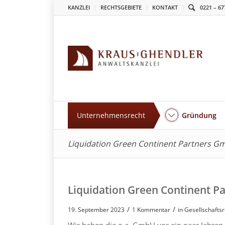
KANZLEI
RECHTSGEBIETE
KONTAKT
0221 – 67
Unternehmensrecht
Gründung
Liquidation Green Continent Partners 
Liquidation Green Continent 
/
/
19. September 2023
1 Kommentar
in
Gesellschafts
Wir haben die o.a. GmbH vor ein paar Jahren 