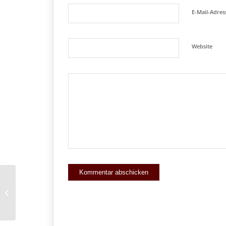
E-Mail-Adre
Website
Notarielles Schuldanerkenntnis über
ca. 37tsd. Euro gegenüber einer
SPARK...