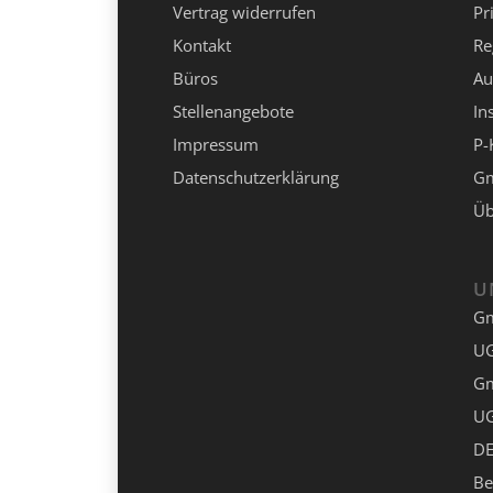
Vertrag widerrufen
Pr
Kontakt
Re
Büros
Au
Stellenangebote
In
Impressum
P-
Datenschutzerklärung
Gm
Üb
U
G
UG
G
UG
DE
Be