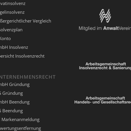
ivatinsolvenz
gelinsolvenz
ßergerichtlicher Vergleich
solvenzplan
Konto
bH Insolvenz
ersicht Insolvenzrecht
NTERNEHMENSRECHT
mbH Gründung
 Gründung
mbH Beendung
 Beendung
 Markenanmeldung
wertungsentfernung