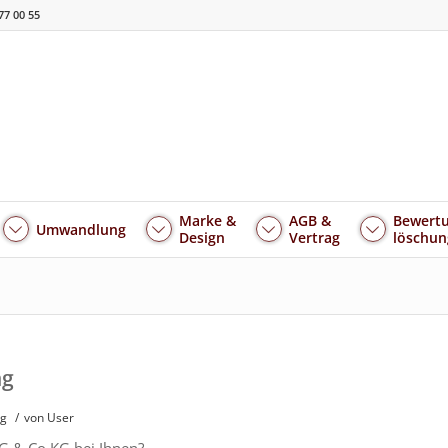
77 00 55
Marke &
AGB &
Bewertu
Umwandlung
Design
Vertrag
löschun
ng
ng
/
von User
UG & Co KG bei Ihnen?