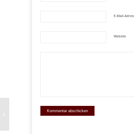
E-Mail-Adre
Website
GmbH für IT Beratung –
Umwandlung oder Neugründung