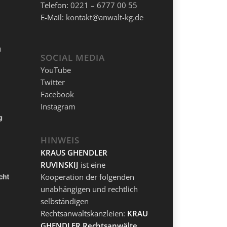
Telefon:
0221 – 6777 00 55
E-Mail:
kontakt@anwalt-kg.de
SOCIAL MEDIA
YouTube
Twitter
Facebook
Instagram
HINWEIS
KRAUS GHENDLER
RUVINSKIJ
ist eine
Kooperation der folgenden
unabhängigen und rechtlich
selbständigen
Rechtsanwaltskanzleien:
KRAUS
GHENDLER Rechtsanwälte