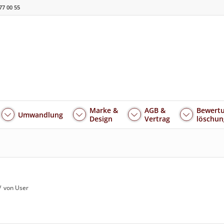
77 00 55
Marke &
AGB &
Bewertu
Umwandlung
Design
Vertrag
löschun
/
von User