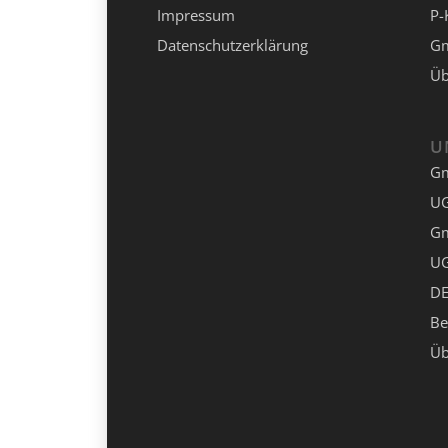
Impressum
P-
Datenschutzerklärung
Gm
Üb
U
G
UG
G
UG
DE
Be
Üb