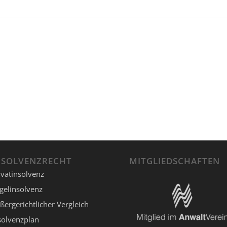
NSOLVENZRECHT
MITGLIEDSCHAFTEN
ivatinsolvenz
gelinsolvenz
ßergerichtlicher Vergleich
solvenzplan