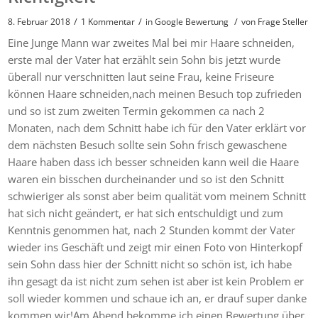
/
/
/
8. Februar 2018
1 Kommentar
in
Google Bewertung
von
Frage Steller
Eine Junge Mann war zweites Mal bei mir Haare schneiden,
erste mal der Vater hat erzählt sein Sohn bis jetzt wurde
überall nur verschnitten laut seine Frau, keine Friseure
können Haare schneiden,nach meinen Besuch top zufrieden
und so ist zum zweiten Termin gekommen ca nach 2
Monaten, nach dem Schnitt habe ich für den Vater erklärt vor
dem nächsten Besuch sollte sein Sohn frisch gewaschene
Haare haben dass ich besser schneiden kann weil die Haare
waren ein bisschen durcheinander und so ist den Schnitt
schwieriger als sonst aber beim qualität vom meinem Schnitt
hat sich nicht geändert, er hat sich entschuldigt und zum
Kenntnis genommen hat, nach 2 Stunden kommt der Vater
wieder ins Geschäft und zeigt mir einen Foto von Hinterkopf
sein Sohn dass hier der Schnitt nicht so schön ist, ich habe
ihn gesagt da ist nicht zum sehen ist aber ist kein Problem er
soll wieder kommen und schaue ich an, er drauf super danke
kommen wir!Am Abend bekomme ich einen Bewertung über