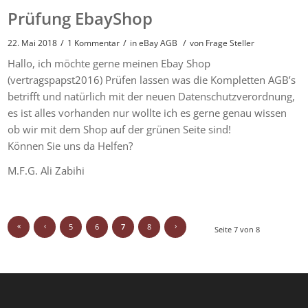
Prüfung EbayShop
/
/
/
22. Mai 2018
1 Kommentar
in
eBay AGB
von
Frage Steller
Hallo, ich möchte gerne meinen Ebay Shop
(vertragspapst2016) Prüfen lassen was die Kompletten AGB’s
betrifft und natürlich mit der neuen Datenschutzverordnung,
es ist alles vorhanden nur wollte ich es gerne genau wissen
ob wir mit dem Shop auf der grünen Seite sind!
Können Sie uns da Helfen?
M.F.G. Ali Zabihi
«
‹
›
5
6
7
8
Seite 7 von 8