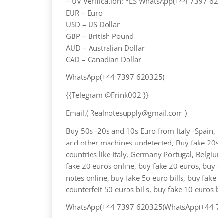
– UV Verification: YES WhatsApp(+44 7397 6
EUR – Euro
USD – US Dollar
GBP – British Pound
AUD – Australian Dollar
CAD – Canadian Dollar
WhatsApp(+44 7397 620325)
{{Telegram @Frink002 }}
Email.( Realnotesupply@gmail.com )
Buy 50s -20s and 10s Euro from Italy -Spain
and other machines undetected, Buy fake 20s 
countries like Italy, Germany Portugal, Belgi
fake 20 euros online, buy fake 20 euros, buy c
notes online, buy fake 5o euro bills, buy fak
counterfeit 50 euros bills, buy fake 10 euros b
WhatsApp(+44 7397 620325)WhatsApp(+44 