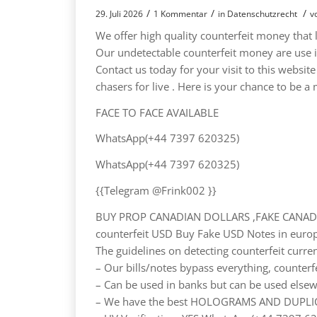
/
/
/
29. Juli 2026
1 Kommentar
in
Datenschutzrecht
v
We offer high quality counterfeit money that 
Our undetectable counterfeit money are use 
Contact us today for your visit to this websi
chasers for live . Here is your chance to be a
FACE TO FACE AVAILABLE
WhatsApp(+44 7397 620325)
WhatsApp(+44 7397 620325)
{{Telegram @Frink002 }}
BUY PROP CANADIAN DOLLARS ,FAKE CANAD
counterfeit USD Buy Fake USD Notes in europe
The guidelines on detecting counterfeit curre
– Our bills/notes bypass everything, counter
– Can be used in banks but can be used els
– We have the best HOLOGRAMS AND DUPL