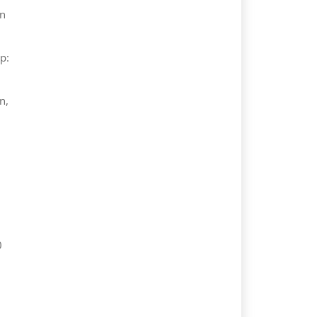
en
p:
n,
0