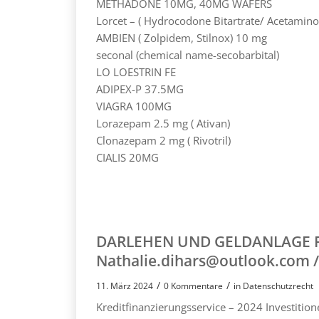
METHADONE 10MG, 40MG WAFERS
Lorcet – ( Hydrocodone Bitartrate/ Acetami
AMBIEN ( Zolpidem, Stilnox) 10 mg
seconal (chemical name-secobarbital)
LO LOESTRIN FE
ADIPEX-P 37.5MG
VIAGRA 100MG
Lorazepam 2.5 mg ( Ativan)
Clonazepam 2 mg ( Rivotril)
CIALIS 20MG
DARLEHEN UND GELDANLAGE FÜR
Nathalie.dihars@outlook.com 
/
/
11. März 2024
0 Kommentare
in
Datenschutzrecht
Kreditfinanzierungsservice – 2024 Invest