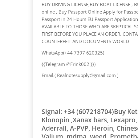
BUY DRIVING LICENSE,BUY BOAT LICENSE , BU
online , Buy Passport Online Apply for Passp
Passport in 24 Hours EU Passport Applicati
AVAILABLE TO THOSE WHO ARE SKEPTICAL S
FIRST BEFORE YOU PLACE AN ORDER. CONTA
COUNTERFEIT AND DOCUMENTS WORLD
WhatsApp(+44 7397 620325)
{{Telegram @Frink002 }})
Email.( Realnotesupply@gmail.com )
Signal: +34 (607218704)Buy Ke
Klonopin ,Xanax bars, Lexapro,
Aderrall, A-PVP, Heroin, Chines
Valium, mdma, weed, Prometh