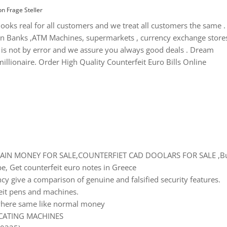
on
Frage Steller
looks real for all customers and we treat all customers the same .
in Banks ,ATM Machines, supermarkets , currency exchange stores
te is not by error and we assure you always good deals . Dream
 millionaire. Order High Quality Counterfeit Euro Bills Online
AIN MONEY FOR SALE,COUNTERFIET CAD DOOLARS FOR SALE ,B
, Get counterfeit euro notes in Greece
ncy give a comparison of genuine and falsified security features.
feit pens and machines.
ewhere same like normal money
ICATING MACHINES