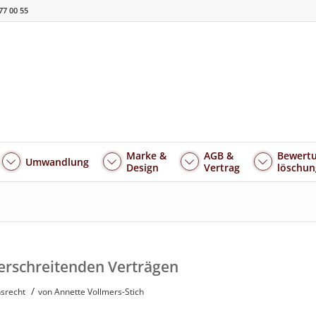
77 00 55
Marke &
AGB &
Bewertu
Umwandlung
Design
Vertrag
löschun
erschreitenden Verträgen
/
srecht
von
Annette Vollmers-Stich