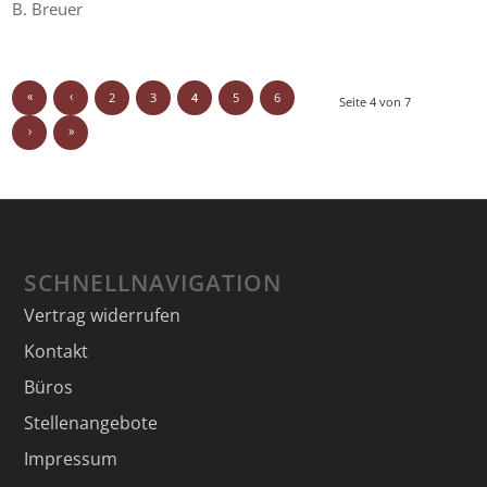
B. Breuer
«
‹
2
3
4
5
6
Seite 4 von 7
›
»
SCHNELLNAVIGATION
Vertrag widerrufen
Kontakt
Büros
Stellenangebote
Impressum