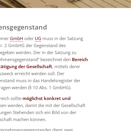
ensgegenstand
einer
GmbH
oder
UG
muss in der Satzung
Nr. 2 GmbHG der Gegenstand des
geben werden. Der in der Satzung zu
ehmensgegenstand“ bezeichnet den
Bereich
tätigung der Gesellschaft
, mittels derer
szweck erreicht werden soll. Der
stand muss in das Handelsregister der
tragen werden (§ 10 Abs. 1 GmbHG).
reich sollte
möglichst konkret und
en werden, damit die mit der Gesellschaft
ungen Stehenden sich ein Bild von der
llschaft machen können.
ternehmensgegenstandes dient zwei