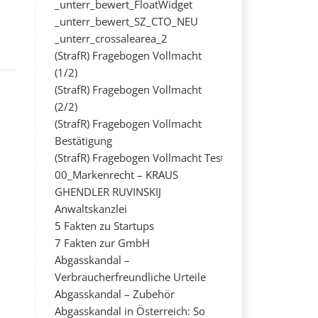
_unterr_bewert_FloatWidget
_unterr_bewert_SZ_CTO_NEU
_unterr_crossalearea_2
(StrafR) Fragebogen Vollmacht
(1/2)
(StrafR) Fragebogen Vollmacht
(2/2)
(StrafR) Fragebogen Vollmacht
Bestätigung
(StrafR) Fragebogen Vollmacht Test
00_Markenrecht – KRAUS
GHENDLER RUVINSKIJ
Anwaltskanzlei
5 Fakten zu Startups
7 Fakten zur GmbH
Abgasskandal –
Verbraucherfreundliche Urteile
Abgasskandal – Zubehör
Abgasskandal in Österreich: So