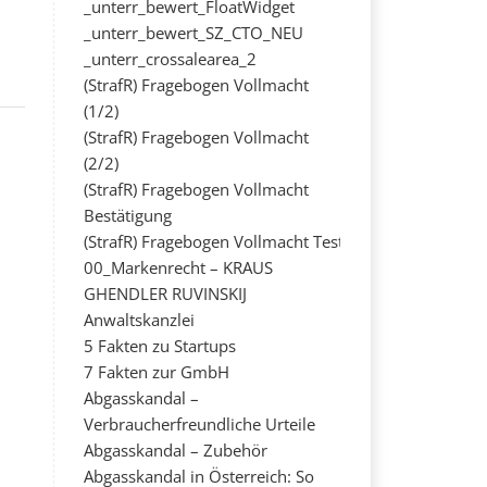
_unterr_bewert_FloatWidget
_unterr_bewert_SZ_CTO_NEU
_unterr_crossalearea_2
(StrafR) Fragebogen Vollmacht
(1/2)
(StrafR) Fragebogen Vollmacht
(2/2)
(StrafR) Fragebogen Vollmacht
Bestätigung
(StrafR) Fragebogen Vollmacht Test
00_Markenrecht – KRAUS
GHENDLER RUVINSKIJ
Anwaltskanzlei
5 Fakten zu Startups
7 Fakten zur GmbH
Abgasskandal –
Verbraucherfreundliche Urteile
Abgasskandal – Zubehör
Abgasskandal in Österreich: So