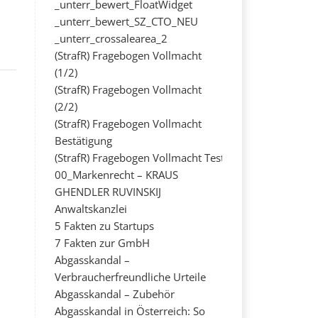
_unterr_bewert_FloatWidget
_unterr_bewert_SZ_CTO_NEU
_unterr_crossalearea_2
(StrafR) Fragebogen Vollmacht
(1/2)
(StrafR) Fragebogen Vollmacht
(2/2)
(StrafR) Fragebogen Vollmacht
Bestätigung
(StrafR) Fragebogen Vollmacht Test
00_Markenrecht – KRAUS
GHENDLER RUVINSKIJ
Anwaltskanzlei
5 Fakten zu Startups
7 Fakten zur GmbH
Abgasskandal –
Verbraucherfreundliche Urteile
Abgasskandal – Zubehör
Abgasskandal in Österreich: So