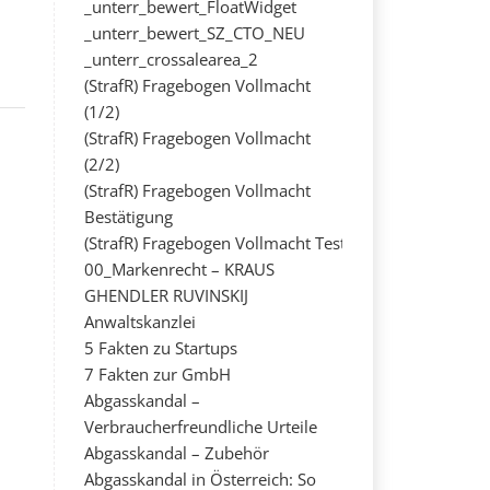
_unterr_bewert_FloatWidget
_unterr_bewert_SZ_CTO_NEU
_unterr_crossalearea_2
(StrafR) Fragebogen Vollmacht
(1/2)
(StrafR) Fragebogen Vollmacht
(2/2)
(StrafR) Fragebogen Vollmacht
Bestätigung
(StrafR) Fragebogen Vollmacht Test
00_Markenrecht – KRAUS
GHENDLER RUVINSKIJ
Anwaltskanzlei
5 Fakten zu Startups
7 Fakten zur GmbH
Abgasskandal –
Verbraucherfreundliche Urteile
Abgasskandal – Zubehör
Abgasskandal in Österreich: So